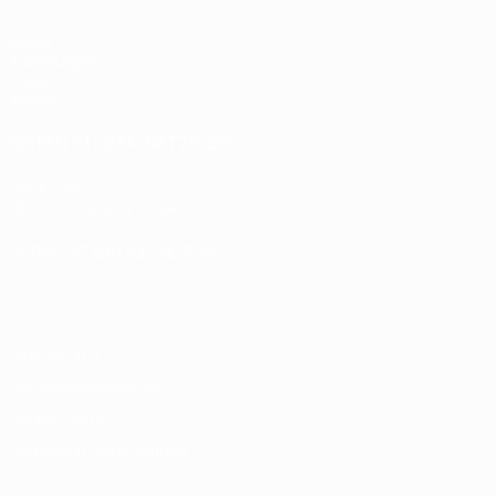
Spiele
Auslosungen
Video
Teams
SEITEN IM UEFA-NETZWERK
UEFA.com
UEFA-Stiftung für Kinder
SPRACHE &AUML;NDERN
Deutsch
English
Français
Deutsch
Русский
Español
Italiano
Datenschutz
Nutzungsbedingungen
Cookie-Politik
Datenschutzeinstellungen