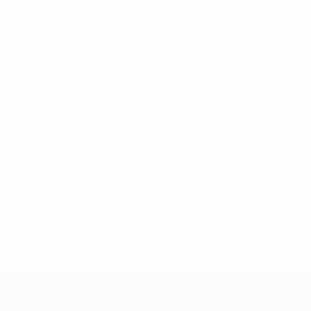
-148df89ea5e1-8fa63590fb30-1000--fifa-uefa-suspendieren-
>