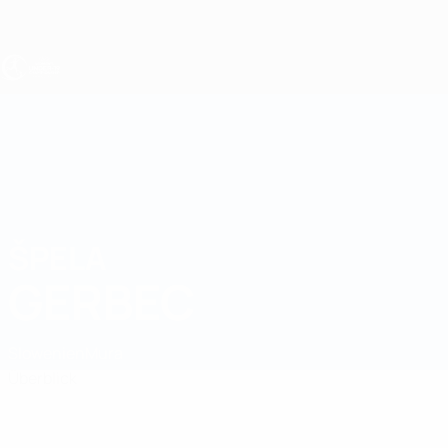
Direkt
zum
Hauptinhalt
UEFA U19-EM Frauen
ŠPELA
Špela Gerbec Stat.
GERBEC
Slowenien
Mura
Überblick