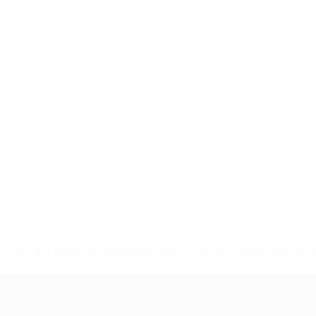
* Bis auf Weiteres ausgeschlossen. <a href='https://de.
UEFA U19-EM Frauen