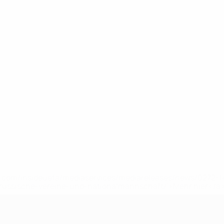
uefa.com/insideuefa/mediaservices/mediareleases/news/0272
russische-vereine-und-nationalmannschaft/'>Mehr hier</a