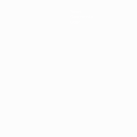
News
Geschichte
Über
Português