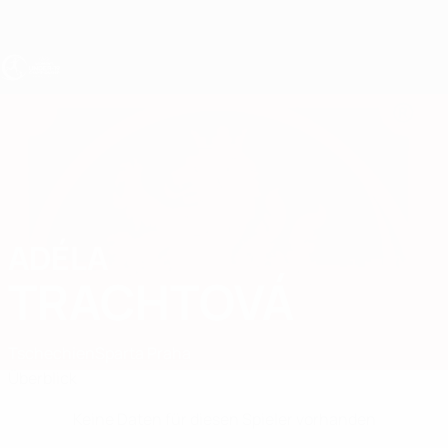
Direkt
zum
Hauptinhalt
UEFA U19-EM Frauen
ADÉLA
Adéla Trachtová Stat.
TRACHTOVÁ
Tschechien
Sparta Praha
Überblick
Keine Daten für diesen Spieler vorhanden