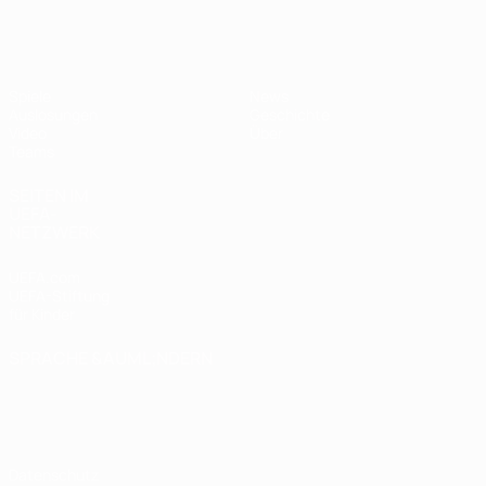
UEFA U19-EM Frauen
Spiele
News
Auslosungen
Geschichte
Video
Über
Teams
SEITEN IM
UEFA-
NETZWERK
UEFA.com
UEFA-Stiftung
für Kinder
SPRACHE &AUML;NDERN
Deutsch
English
Français
Deutsch
Русский
Español
Italiano
Português
Datenschutz