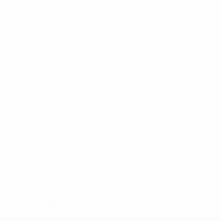
* Bis auf Weiteres ausgeschlossen. <a
href='https://de.uefa.com/insideuefa/mediaservices/medi
148df89ea5e1-8fa63590fb30-1000--fifa-uefa-
suspendieren-russische-vereine-und-
nationalmannschaft/'>Mehr hier</a>