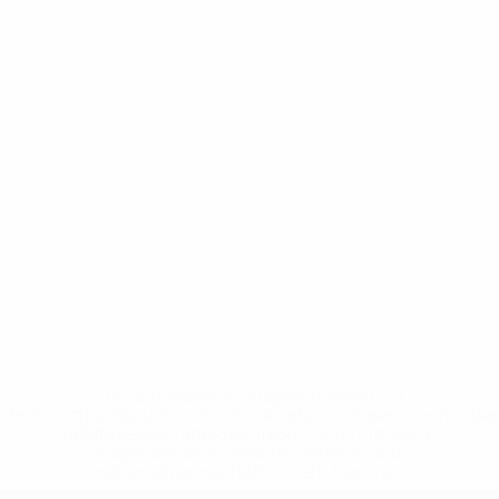
* Bis auf Weiteres ausgeschlossen. <a
href='https://de.uefa.com/insideuefa/mediaservices/medi
148df89ea5e1-8fa63590fb30-1000--fifa-uefa-
suspendieren-russische-vereine-und-
nationalmannschaft/'>Mehr hier</a>