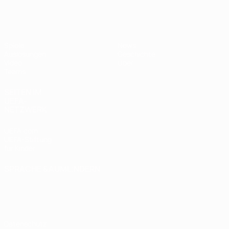
UEFA U19-EM Frauen
Spiele
News
Auslosungen
Geschichte
Video
Über
Teams
SEITEN IM
UEFA-
NETZWERK
UEFA.com
UEFA-Stiftung
für Kinder
SPRACHE &AUML;NDERN
Deutsch
English
Français
Deutsch
Русский
Español
Italiano
Português
Datenschutz