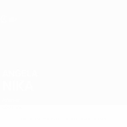
Direkt
zum
Hauptinhalt
UEFA U19-EM Frauen
ANGELA
Angela Nika Stat.
NIKA
Albanien
Überblick
Keine Daten für diesen Spieler vorhanden