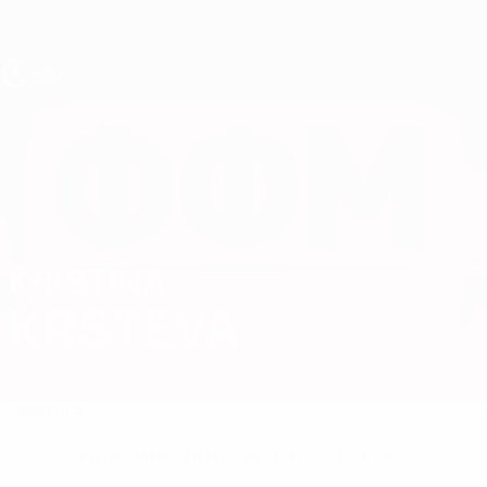
Direkt
zum
Hauptinhalt
UEFA U19-EM Frauen
KRISTINA
Kristina Krsteva Stat.
KRSTEVA
Nordmazedonien
Skopje 2014
Überblick
Keine Daten für diesen Spieler vorhanden