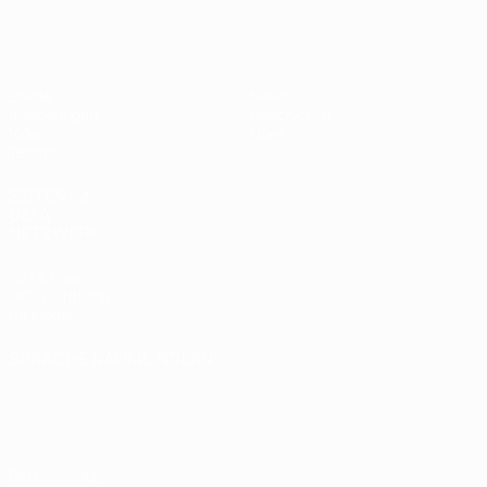
UEFA U19-EM Frauen
Spiele
News
Auslosungen
Geschichte
Video
Über
Teams
SEITEN IM
UEFA-
NETZWERK
UEFA.com
UEFA-Stiftung
für Kinder
SPRACHE &AUML;NDERN
Deutsch
English
Français
Deutsch
Русский
Español
Italiano
Português
Datenschutz