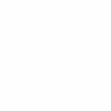
* Bis auf Weiteres ausgeschlossen. <a
href='https://de.uefa.com/insideuefa/mediaservices/medi
148df89ea5e1-8fa63590fb30-1000--fifa-uefa-
suspendieren-russische-vereine-und-
nationalmannschaft/'>Mehr hier</a>