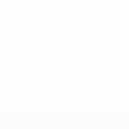
* Bis auf Weiteres ausgeschlossen. <a href='https://de.
UEFA U19-EM Frauen