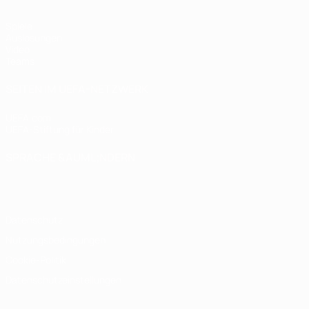
Spiele
Auslosungen
Video
Teams
SEITEN IM UEFA-NETZWERK
UEFA.com
UEFA-Stiftung für Kinder
SPRACHE &AUML;NDERN
Deutsch
English
Français
Deutsch
Русский
Español
Italiano
Datenschutz
Nutzungsbedingungen
Cookie-Politik
Datenschutzeinstellungen