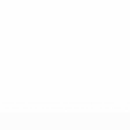
uefa.com/insideuefa/mediaservices/mediareleases/news/0272
russische-vereine-und-nationalmannschaft/'>Mehr hier</a