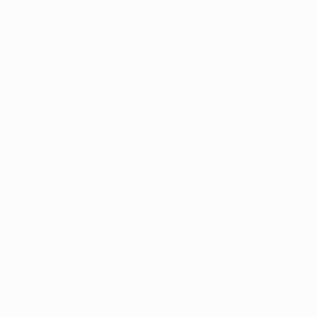
News
Geschichte
Über
Português