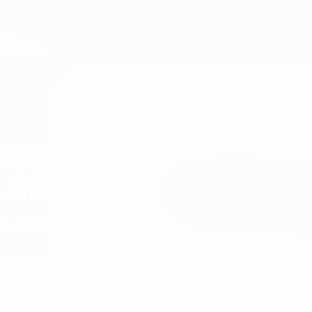
Direkt
zum
Hauptinhalt
UEFA U19-EM Frauen
BARBARA
Barbara Serra Stat.
SERRA
Luxemburg
Vergleichen
Überblick