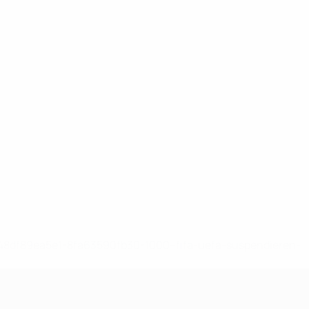
-148df89ea5e1-8fa63590fb30-1000--fifa-uefa-suspendieren-
>