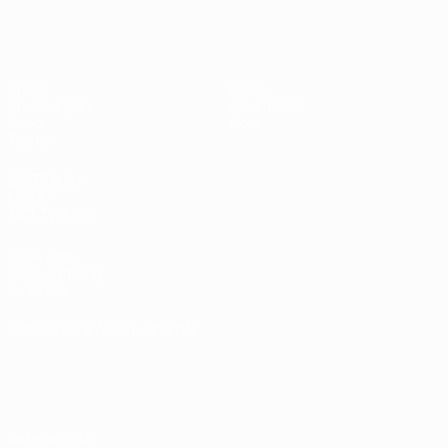
UEFA U19-EM Frauen
Spiele
News
Auslosungen
Geschichte
Video
Über
Teams
SEITEN IM
UEFA-
NETZWERK
UEFA.com
UEFA-Stiftung
für Kinder
SPRACHE &AUML;NDERN
Deutsch
English
Français
Deutsch
Русский
Español
Italiano
Português
Datenschutz