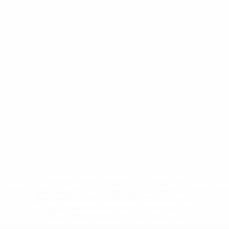
* Bis auf Weiteres ausgeschlossen. <a
href='https://de.uefa.com/insideuefa/mediaservices/medi
148df89ea5e1-8fa63590fb30-1000--fifa-uefa-
suspendieren-russische-vereine-und-
nationalmannschaft/'>Mehr hier</a>