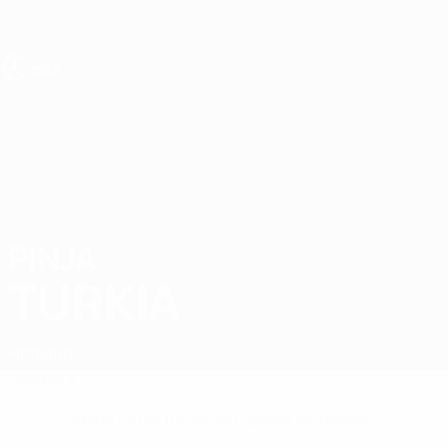
Direkt
zum
Hauptinhalt
UEFA U19-EM Frauen
PINJA
Pinja Turkia Stat.
TURKIA
Finnland
Überblick
Keine Daten für diesen Spieler vorhanden