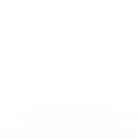
* Bis auf Weiteres ausgeschlossen. <a
href='https://de.uefa.com/insideuefa/mediaservices/medi
148df89ea5e1-8fa63590fb30-1000--fifa-uefa-
suspendieren-russische-vereine-und-
nationalmannschaft/'>Mehr hier</a>