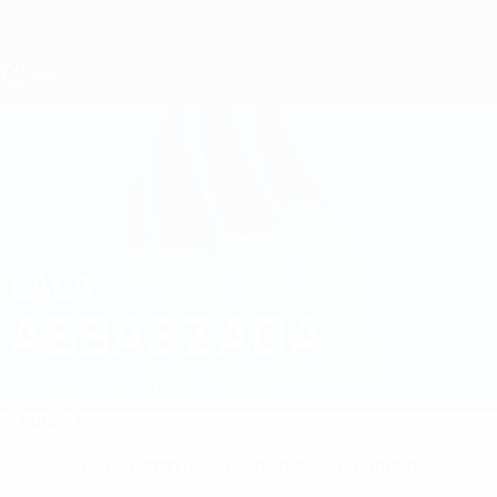
Direkt
zum
Hauptinhalt
UEFA U19-EM Frauen
LALA
Lala Abbaszada Stat.
ABBASZADA
Aserbaidschan
Neftçi
Überblick
Keine Daten für diesen Spieler vorhanden