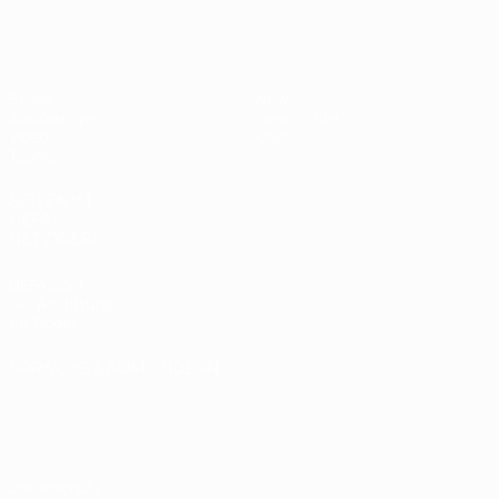
UEFA U19-EM Frauen
Spiele
News
Auslosungen
Geschichte
Video
Über
Teams
SEITEN IM
UEFA-
NETZWERK
UEFA.com
UEFA-Stiftung
für Kinder
SPRACHE &AUML;NDERN
Deutsch
English
Français
Deutsch
Русский
Español
Italiano
Português
Datenschutz