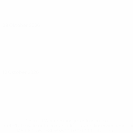
09 Oktober 2026
12 Oktober 2026
* Bis auf Weiteres ausgeschlossen. <a
href='https://de.uefa.com/insideuefa/mediaservices/medi
148df89ea5e1-8fa63590fb30-1000--fifa-uefa-