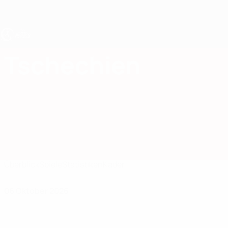
Direkt
zum
Hauptinhalt
UEFA U19-EM Frauen
Tschechien
Tschechien UEFA-U19-EM Frauen 2027
Überblick
Spiele
Statistiken
Kader
06 Oktober 2026