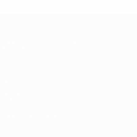
suspendieren-russische-vereine-und-
nationalmannschaft/'>Mehr hier</a>
UEFA U19-EM Frauen
Spiele
News
Auslosungen
Geschichte
Video
Über
Teams
SEITEN IM
UEFA-
NETZWERK
UEFA.com
UEFA-Stiftung
für Kinder
SPRACHE &AUML;NDERN
Deutsch
English
Français
Deutsch
Русский
Español
Italiano
Português