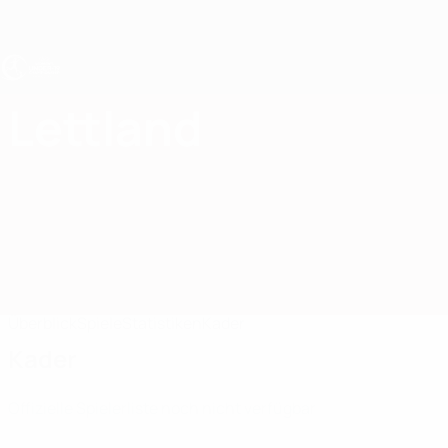
Direkt
zum
Hauptinhalt
UEFA U19-EM Frauen
Lettland
Lettland UEFA-U19-EM Frauen 2027
Überblick
Spiele
Statistiken
Kader
Kader
Offizielle Spielerliste noch nicht verfügbar