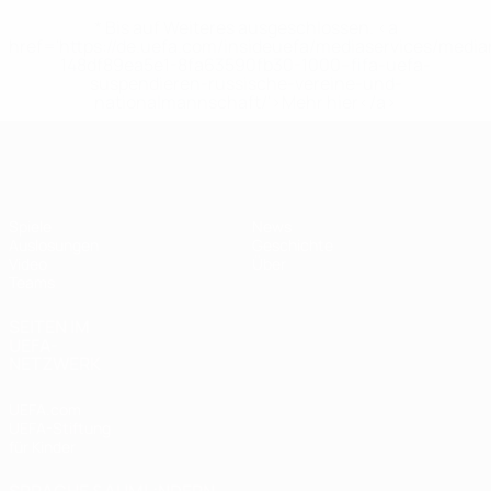
* Bis auf Weiteres ausgeschlossen. <a
href='https://de.uefa.com/insideuefa/mediaservices/medi
148df89ea5e1-8fa63590fb30-1000--fifa-uefa-
suspendieren-russische-vereine-und-
nationalmannschaft/'>Mehr hier</a>
UEFA U19-EM Frauen
Spiele
News
Auslosungen
Geschichte
Video
Über
Teams
SEITEN IM
UEFA-
NETZWERK
UEFA.com
UEFA-Stiftung
für Kinder