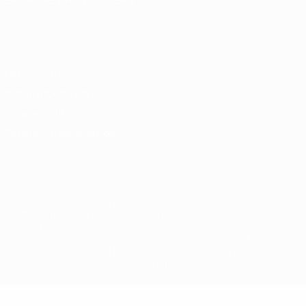
SPRACHE &AUML;NDERN
Deutsch
English
Français
Deutsch
Русский
Español
Italiano
Português
Datenschutz
Nutzungsbedingungen
Cookie-Politik
Datenschutzeinstellungen
© 1998-2026 UEFA. Alle Rechte vorbehalten
Der Name UEFA, das UEFA-Logo und alle Marken von UEFA-
Wettbewerben sind geschützte Marken und/oder von der UEFA
urheberrechtlich geschützt. Sie dürfen nicht für kommerzielle
Zwecke verwendet werden. Mit der Verwendung von UEFA.com
erklären Sie sich mit den Nutzungsbedingungen und der
Datenschutzpolitik für die Website einverstanden.