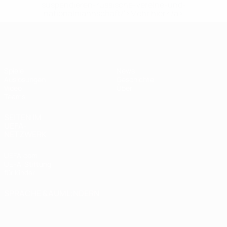
suspendieren-russische-vereine-und-
nationalmannschaft/'>Mehr hier</a>
UEFA U19-EM Frauen
Spiele
News
Auslosungen
Geschichte
Video
Über
Teams
SEITEN IM
UEFA-
NETZWERK
UEFA.com
UEFA-Stiftung
für Kinder
SPRACHE &AUML;NDERN
Deutsch
English
Français
Deutsch
Русский
Español
Italiano
Português