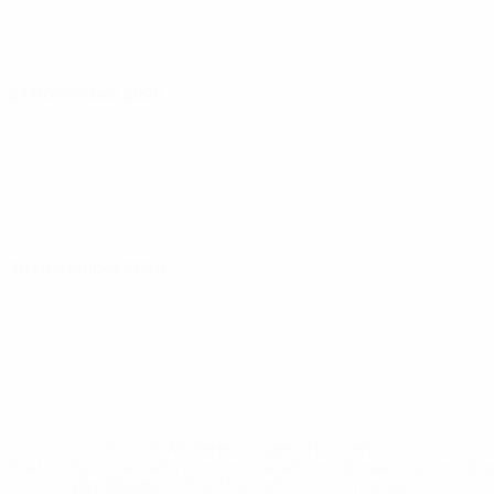
27 November 2026
30 November 2026
* Bis auf Weiteres ausgeschlossen. <a
href='https://de.uefa.com/insideuefa/mediaservices/medi
148df89ea5e1-8fa63590fb30-1000--fifa-uefa-