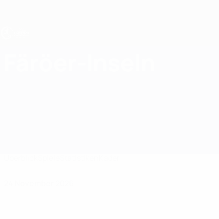
Direkt
zum
Hauptinhalt
UEFA U19-EM Frauen
Färöer-Inseln
Färöer-Inseln UEFA-U19-EM Frauen 2027
Überblick
Spiele
Statistiken
Kader
24 November 2026