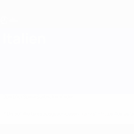
Direkt
zum
Hauptinhalt
UEFA U19-EM Frauen
Italien
Italien UEFA-U19-EM Frauen 2027
Überblick
Spiele
Statistiken
Kader
* Bis auf Weiteres ausgeschlossen. <a href='https://de.
UEFA U19-EM Frauen