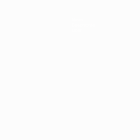
News
Geschichte
Über
Português