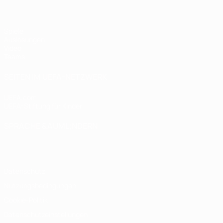
Spiele
Auslosungen
Video
Teams
SEITEN IM UEFA-NETZWERK
UEFA.com
UEFA-Stiftung für Kinder
SPRACHE &AUML;NDERN
Deutsch
English
Français
Deutsch
Русский
Español
Italiano
Datenschutz
Nutzungsbedingungen
Cookie-Politik
Datenschutzeinstellungen