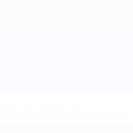
-148df89ea5e1-8fa63590fb30-1000--fifa-uefa-suspendieren-
>