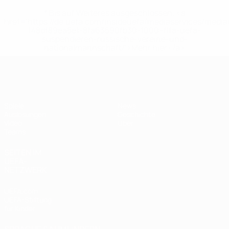
* Bis auf Weiteres ausgeschlossen. <a
href='https://de.uefa.com/insideuefa/mediaservices/medi
148df89ea5e1-8fa63590fb30-1000--fifa-uefa-
suspendieren-russische-vereine-und-
nationalmannschaft/'>Mehr hier</a>
UEFA U19-EM Frauen
Spiele
News
Auslosungen
Geschichte
Video
Über
Teams
SEITEN IM
UEFA-
NETZWERK
UEFA.com
UEFA-Stiftung
für Kinder