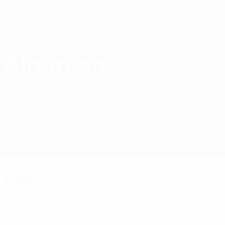
Direkt
zum
Hauptinhalt
UEFA U19-EM Frauen
Albanien
Albanien UEFA-U19-EM Frauen 2027
Überblick
Spiele
Statistiken
Kader
Kader
Offizielle Spielerliste noch nicht verfügbar