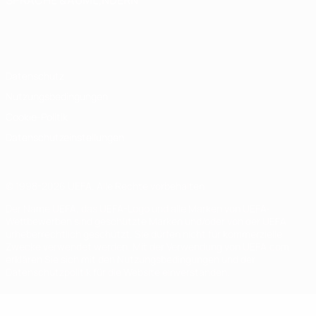
SPRACHE &AUML;NDERN
Deutsch
English
Français
Deutsch
Русский
Español
Italiano
Português
Datenschutz
Nutzungsbedingungen
Cookie-Politik
Datenschutzeinstellungen
© 1998-2026 UEFA. Alle Rechte vorbehalten
Der Name UEFA, das UEFA-Logo und alle Marken von UEFA-
Wettbewerben sind geschützte Marken und/oder von der UEFA
urheberrechtlich geschützt. Sie dürfen nicht für kommerzielle
Zwecke verwendet werden. Mit der Verwendung von UEFA.com
erklären Sie sich mit den Nutzungsbedingungen und der
Datenschutzpolitik für die Website einverstanden.