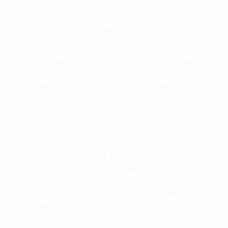
Potsdam (2009/10) und danach mit Wolfsburg
(2012/13 und 2012/14). Außerdem wurde sie vier Mal
Deutscher Meister und gewann die UEFA Women's
EURO 2013.
Keßler gewann auch individuelle Auszeichnungen:
2014 wurde sie Beste Spielerin in Europa der UEFA
, ein
Jahr später wurde sie zur FIFA-Spielerin des Jahres
gewählt.
Sie war eine der herausragenden Fußballspielerinnen
der vergangenen Jahre. Daher ist es eine Ehre, sie in
der UEFA-Familie willkommen zu heißen und wir
freuen uns darauf, mit ihr als UEFA-Botschafterin für
die Entwicklung des Frauenfußballs
zusammenzuarbeiten und dabei zu helfen, den
Frauenfußball in allen 55 Mitgliedsverbänden der UEFA
zu fördern.