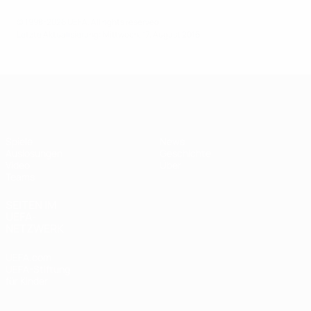
© 1998-2026 UEFA. All rights reserved.
Letzte Aktualisierung: Mittwoch, 17. August 2016
UEFA U19-EM Frauen
Spiele
News
Auslosungen
Geschichte
Video
Über
Teams
SEITEN IM
UEFA-
NETZWERK
UEFA.com
UEFA-Stiftung
für Kinder