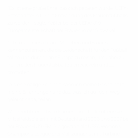
"Es ist eine große Ehre, dass ich gebeten wurde, UEFA-
Botschafterin für die Entwicklung des Frauenfußballs
zu werden", sagte Keßler bei der UEFA-U19-
Europameisterschaft der Frauen in der Slowakei.
"Ich freue mich darauf, Mädchen und Frauen
kennenzulernen, die die Leidenschaft für den Fußball
teilen und durch ganz Europa zu reisen, um dabei zu
helfen, den Frauenfußball zu entwickeln und zu
promoten.
"Als ehemalige Spielerin kann ich meine Geschichte,
meine Erfahrungen und das, was ich auf dem Weg
gelernt habe, teilen."
Während ihrer aktiven Karriere spielte die offensive
Mittelfeldspielerin mit Deutschland 2006 und 2007 bei
der Frauen-U19-EM. Sie gewann die UEFA Women's
Champions League drei Mal, zunächst mit Turbine