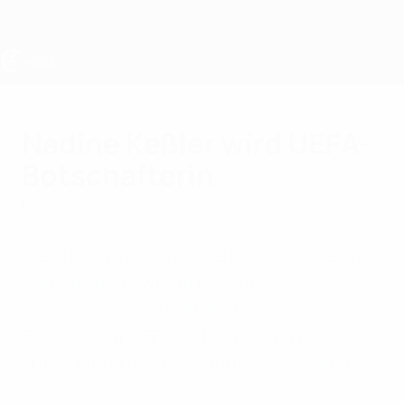
Direkt
zum
Hauptinhalt
UEFA U19-EM Frauen
Nadine Keßler wird UEFA-
Botschafterin
Freitag, 29. Juli 2016
von Elodie Masson
Die ehemalige deutsche Nationalspielerin
Nadine Keßler wurde bei der U19-
Europameisterschaft der Frauen in der
Slowakei zur UEFA-Botschafterin für die
Entwicklung des Frauenfußballs ernannt.