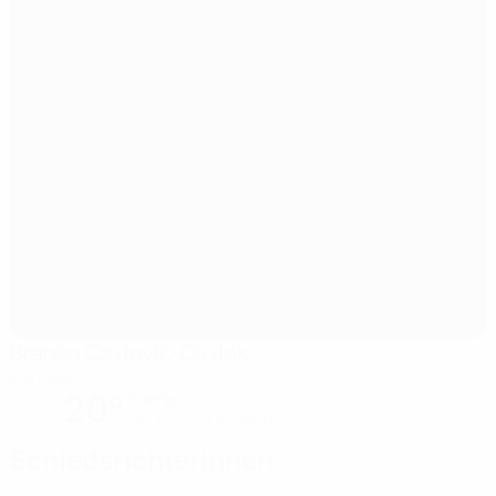
Branko Čavlović-Čavlek
Karlovac
20°
Sonnig
Der Platz ist exzellent
Schiedsrichterinnen