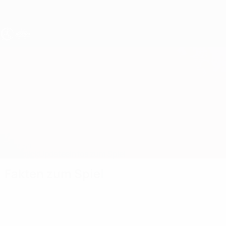
Direkt
zum
Hauptinhalt
UEFA U19-EM Frauen
Liechtenstein vs Albanien
Überblick
Updates
Infos zum Spiel
Fakten zum Spiel