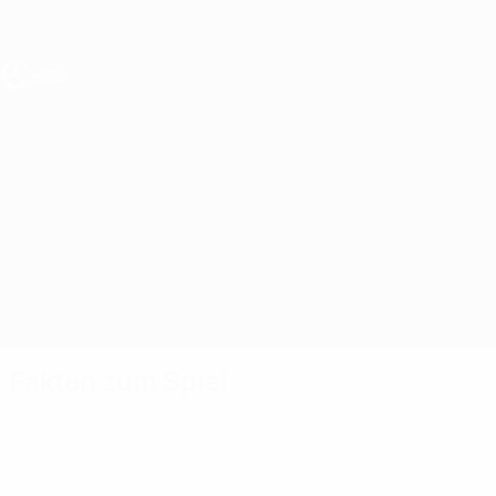
Direkt
zum
Hauptinhalt
UEFA U19-EM Frauen
Montenegro vs Türkei
Überblick
Updates
Infos zum Spiel
Fakten zum Spiel