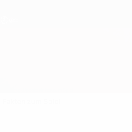
Direkt
zum
Hauptinhalt
UEFA U19-EM Frauen
Färöer-Inseln vs Belgien
Überblick
Updates
Infos zum Spiel
Fakten zum Spiel