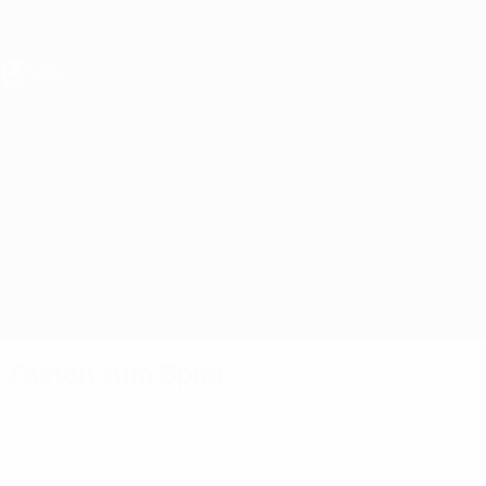
Direkt
zum
Hauptinhalt
UEFA U19-EM Frauen
Slowenien vs Georgien
Überblick
Updates
Infos zum Spiel
Fakten zum Spiel