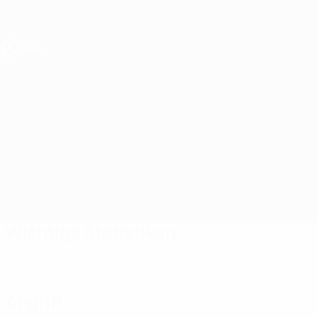
Direkt
zum
Hauptinhalt
UEFA U19-EM Frauen
Österreich vs Estland
Überblick
Updates
Infos zum Spiel
Wichtige Statistiken
Angriff