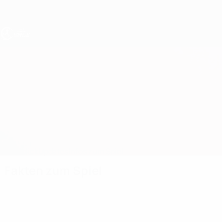
Direkt
zum
Hauptinhalt
UEFA U19-EM Frauen
Bosnien und Herzegowina vs Ukraine
Überblick
Updates
Infos zum Spiel
Fakten zum Spiel