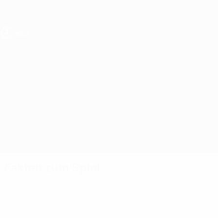
Direkt
zum
Hauptinhalt
UEFA U19-EM Frauen
Slowakei vs Liechtenstein
Überblick
Updates
Infos zum Spiel
Fakten zum Spiel