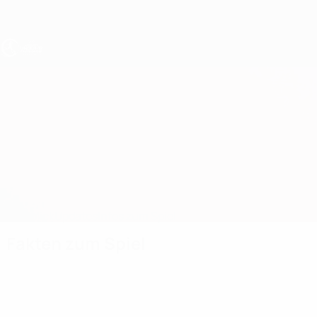
Direkt
zum
Hauptinhalt
UEFA U19-EM Frauen
Albanien vs Aserbaidschan
Überblick
Updates
Infos zum Spiel
Fakten zum Spiel