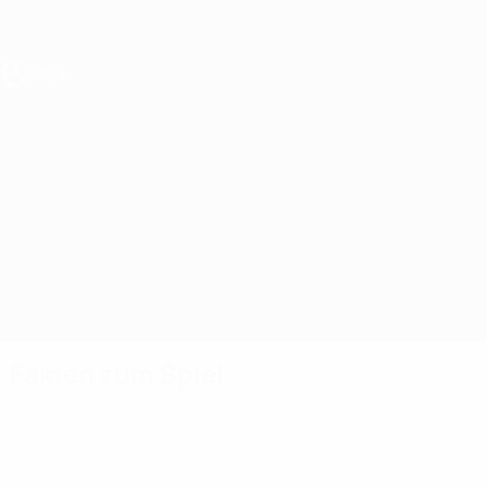
Direkt
zum
Hauptinhalt
UEFA U19-EM Frauen
Kosovo vs Kasachstan
Überblick
Updates
Infos zum Spiel
Fakten zum Spiel