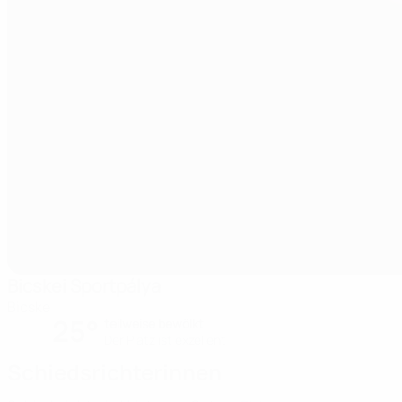
Bicskei Sportpálya
Bicske
25°
teilweise bewölkt
Der Platz ist exzellent
Schiedsrichterinnen