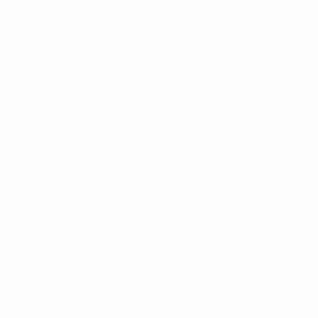
Direkt
zum
Hauptinhalt
UEFA U19-EM Frauen
England vs Tschechien
Überblick
Updates
Infos zum Spiel
Fakten zum Spiel