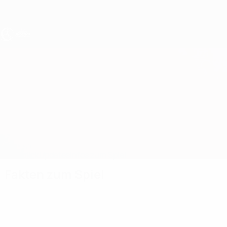
Direkt
zum
Hauptinhalt
UEFA U19-EM Frauen
Kosovo vs Moldawien
Überblick
Updates
Infos zum Spiel
Fakten zum Spiel