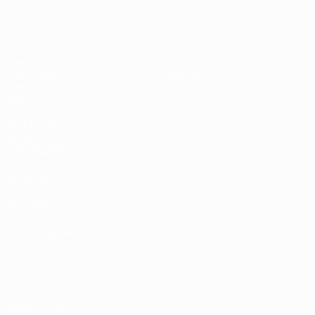
UEFA U17-EM Frauen
Spiele
News
Auslosungen
Geschichte
Video
Über
Teams
SEITEN IM
UEFA-
NETZWERK
UEFA.com
UEFA-Stiftung
für Kinder
SPRACHE &AUML;NDERN
Deutsch
English
Français
Deutsch
Русский
Español
Italiano
Português
Datenschutz