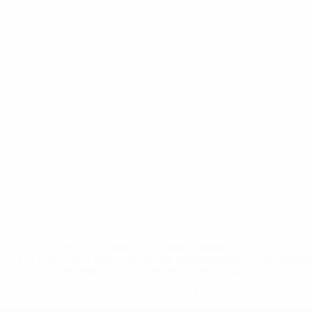
* Bis auf Weiteres ausgeschlossen. <a
href='https://de.uefa.com/insideuefa/mediaservices/medi
148df89ea5e1-8fa63590fb30-1000--fifa-uefa-
suspendieren-russische-vereine-und-
nationalmannschaft/'>Mehr hier</a>