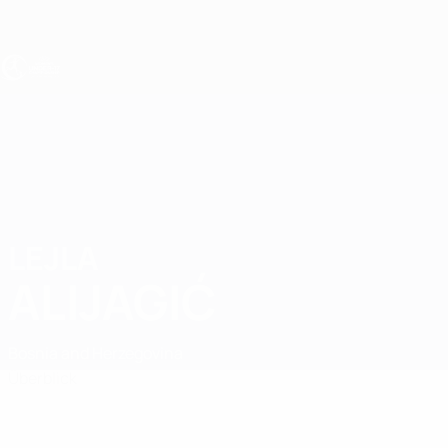
Direkt
zum
Hauptinhalt
UEFA U17-EM Frauen
LEJLA
Lejla Alijagić Stat.
ALIJAGIĆ
Bosnia and Herzegovina
Überblick