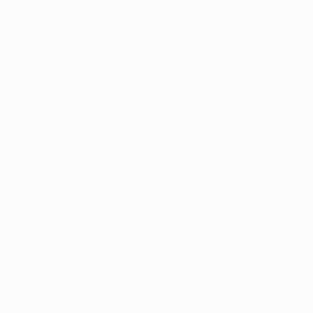
UEFA U17-EM Frauen
Spiele
News
Auslosungen
Geschichte
Video
Über
Teams
SEITEN IM
UEFA-
NETZWERK
UEFA.com
UEFA-Stiftung
für Kinder
SPRACHE &AUML;NDERN
Deutsch
English
Français
Deutsch
Русский
Español
Italiano
Português
Datenschutz