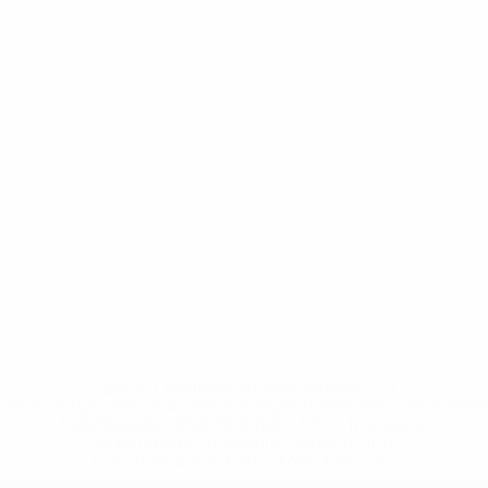
* Bis auf Weiteres ausgeschlossen. <a
href='https://de.uefa.com/insideuefa/mediaservices/medi
148df89ea5e1-8fa63590fb30-1000--fifa-uefa-
suspendieren-russische-vereine-und-
nationalmannschaft/'>Mehr hier</a>