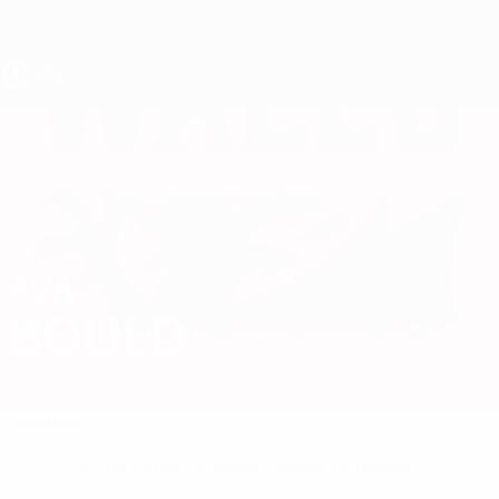
Direkt
zum
Hauptinhalt
UEFA U17-EM Frauen
AVA
Ava Bould Stat.
BOULD
Wales
Überblick
Keine Daten für diesen Spieler vorhanden