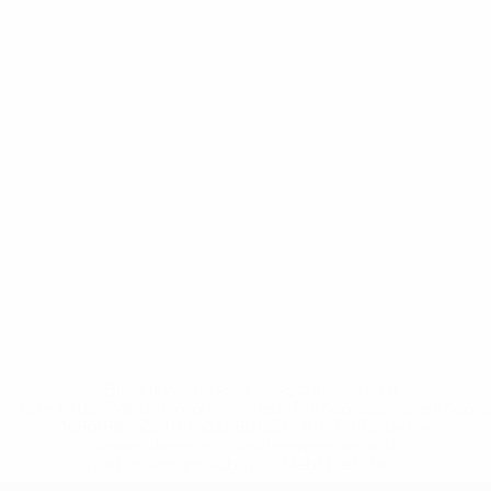
* Bis auf Weiteres ausgeschlossen. <a
href='https://de.uefa.com/insideuefa/mediaservices/medi
148df89ea5e1-8fa63590fb30-1000--fifa-uefa-
suspendieren-russische-vereine-und-
nationalmannschaft/'>Mehr hier</a>