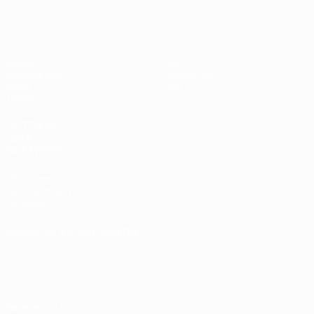
UEFA U17-EM Frauen
Spiele
News
Auslosungen
Geschichte
Video
Über
Teams
SEITEN IM
UEFA-
NETZWERK
UEFA.com
UEFA-Stiftung
für Kinder
SPRACHE &AUML;NDERN
Deutsch
English
Français
Deutsch
Русский
Español
Italiano
Português
Datenschutz