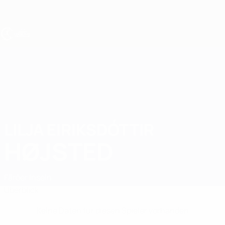
Direkt
zum
Hauptinhalt
UEFA U17-EM Frauen
LILJA EIRIKSDÓTTIR
Lilja Eiriksdóttir Højsted Stat.
HØJSTED
Färöer Inseln
Überblick
Keine Daten für diesen Spieler vorhanden