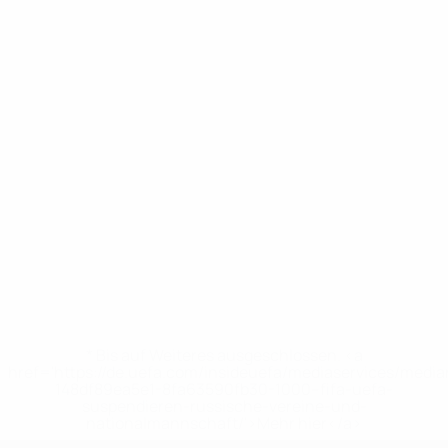
* Bis auf Weiteres ausgeschlossen. <a
href='https://de.uefa.com/insideuefa/mediaservices/medi
148df89ea5e1-8fa63590fb30-1000--fifa-uefa-
suspendieren-russische-vereine-und-
nationalmannschaft/'>Mehr hier</a>