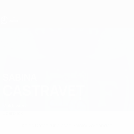
Direkt
zum
Hauptinhalt
UEFA U17-EM Frauen
SABINA
Sabina Castraveț Stat.
CASTRAVEȚ
Moldawien
Überblick
Keine Daten für diesen Spieler vorhanden