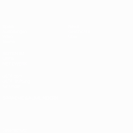
UEFA U17-EM Frauen
Spiele
News
Auslosungen
Geschichte
Video
Über
Teams
SEITEN IM
UEFA-
NETZWERK
UEFA.com
UEFA-Stiftung
für Kinder
SPRACHE &AUML;NDERN
Deutsch
English
Français
Deutsch
Русский
Español
Italiano
Português
Datenschutz