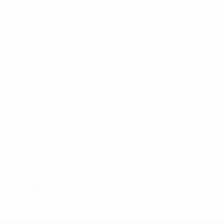
* Bis auf Weiteres ausgeschlossen. <a
href='https://de.uefa.com/insideuefa/mediaservices/medi
148df89ea5e1-8fa63590fb30-1000--fifa-uefa-
suspendieren-russische-vereine-und-
nationalmannschaft/'>Mehr hier</a>