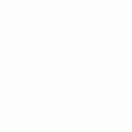
Direkt
zum
Hauptinhalt
UEFA U17-EM Frauen
ANNE-ESTHER
Anne-Esther Goprou Stat.
GOPROU
Frankreich
Vergleichen
Überblick
Keine Daten für diesen Spieler vorhanden