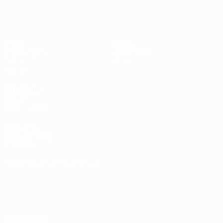
UEFA U17-EM Frauen
Spiele
News
Auslosungen
Geschichte
Video
Über
Teams
SEITEN IM
UEFA-
NETZWERK
UEFA.com
UEFA-Stiftung
für Kinder
SPRACHE &AUML;NDERN
Deutsch
English
Français
Deutsch
Русский
Español
Italiano
Português
Datenschutz