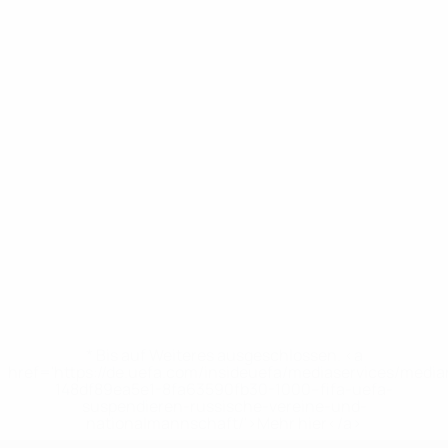
* Bis auf Weiteres ausgeschlossen. <a
href='https://de.uefa.com/insideuefa/mediaservices/medi
148df89ea5e1-8fa63590fb30-1000--fifa-uefa-
suspendieren-russische-vereine-und-
nationalmannschaft/'>Mehr hier</a>