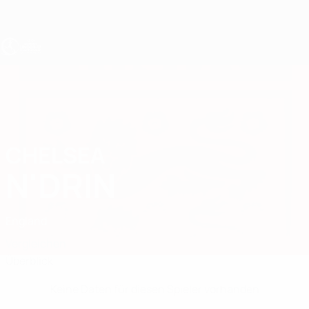
Direkt
zum
Hauptinhalt
UEFA U17-EM Frauen
CHELSEA
Chelsea N'Drin Stat.
N'DRIN
England
Vergleichen
Überblick
Keine Daten für diesen Spieler vorhanden