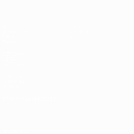
UEFA U17-EM Frauen
Spiele
News
Auslosungen
Geschichte
Video
Über
Teams
SEITEN IM
UEFA-
NETZWERK
UEFA.com
UEFA-Stiftung
für Kinder
SPRACHE &AUML;NDERN
Deutsch
English
Français
Deutsch
Русский
Español
Italiano
Português
Datenschutz