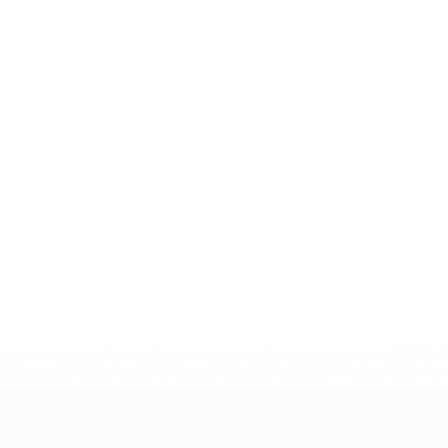
uefa.com/insideuefa/mediaservices/mediareleases/news/0272
russische-vereine-und-nationalmannschaft/'>Mehr hier</a