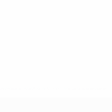
-148df89ea5e1-8fa63590fb30-1000--fifa-uefa-suspendieren-
>