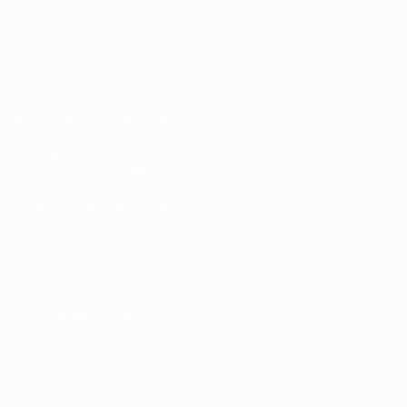
Spiele
Auslosungen
Video
Teams
SEITEN IM UEFA-NETZWERK
UEFA.com
UEFA-Stiftung für Kinder
SPRACHE &AUML;NDERN
Deutsch
English
Français
Deutsch
Русский
Español
Italiano
Datenschutz
Nutzungsbedingungen
Cookie-Politik
Datenschutzeinstellungen