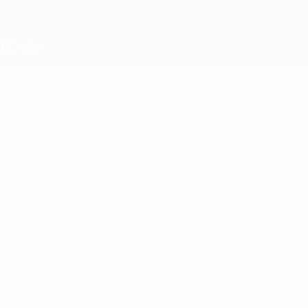
Direkt
zum
Hauptinhalt
UEFA U17-EM Frauen
NELLA
Nella Gjergjek Stat.
GJERGJEK
Slowenien
Mura
Vergleichen
Überblick