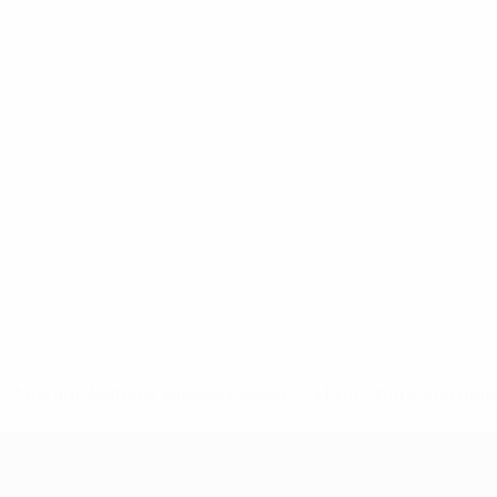
* Bis auf Weiteres ausgeschlossen. <a href='https://de.
UEFA U17-EM Frauen