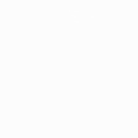
News
Geschichte
Über
Português