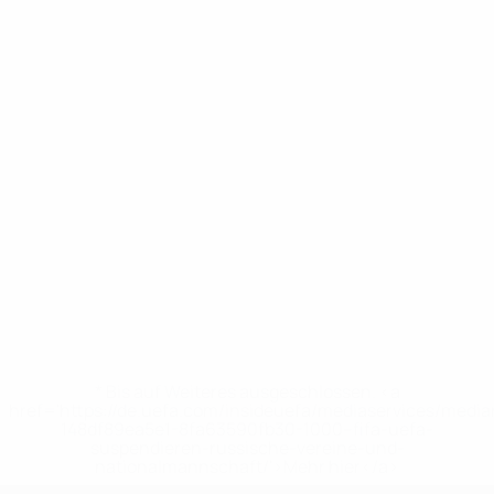
* Bis auf Weiteres ausgeschlossen. <a
href='https://de.uefa.com/insideuefa/mediaservices/medi
148df89ea5e1-8fa63590fb30-1000--fifa-uefa-
suspendieren-russische-vereine-und-
nationalmannschaft/'>Mehr hier</a>