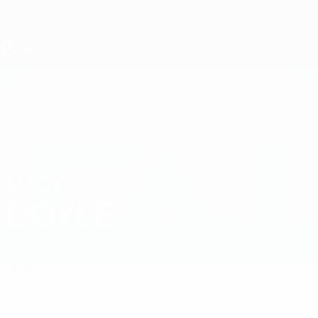
Direkt
zum
Hauptinhalt
UEFA U17-EM Frauen
LUCY
Lucy Doyle Stat.
DOYLE
Republik Irland
Überblick