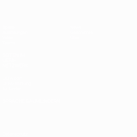
UEFA U17-EM Frauen
Spiele
News
Auslosungen
Geschichte
Video
Über
Teams
SEITEN IM
UEFA-
NETZWERK
UEFA.com
UEFA-Stiftung
für Kinder
SPRACHE &AUML;NDERN
Deutsch
English
Français
Deutsch
Русский
Español
Italiano
Português
Datenschutz