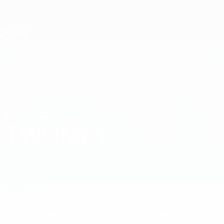
Direkt
zum
Hauptinhalt
UEFA U17-EM Frauen
HAILEY
Hailey Twomey Stat.
TWOMEY
Republik Irland
Vergleichen
Überblick
Keine Daten für diesen Spieler vorhanden