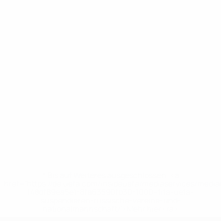
* Bis auf Weiteres ausgeschlossen. <a
href='https://de.uefa.com/insideuefa/mediaservices/medi
148df89ea5e1-8fa63590fb30-1000--fifa-uefa-
suspendieren-russische-vereine-und-
nationalmannschaft/'>Mehr hier</a>