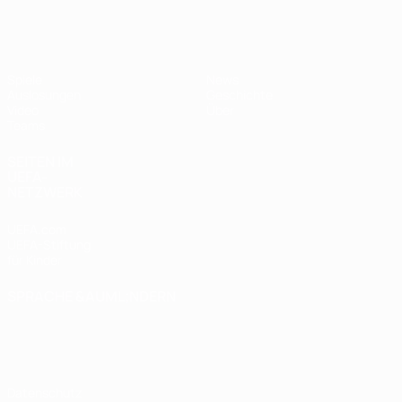
UEFA U17-EM Frauen
Spiele
News
Auslosungen
Geschichte
Video
Über
Teams
SEITEN IM
UEFA-
NETZWERK
UEFA.com
UEFA-Stiftung
für Kinder
SPRACHE &AUML;NDERN
Deutsch
English
Français
Deutsch
Русский
Español
Italiano
Português
Datenschutz