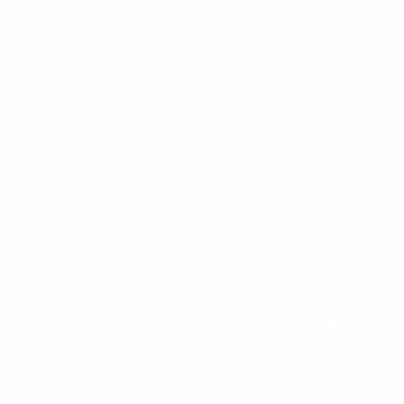
* Bis auf Weiteres ausgeschlossen. <a
href='https://de.uefa.com/insideuefa/mediaservices/medi
148df89ea5e1-8fa63590fb30-1000--fifa-uefa-
suspendieren-russische-vereine-und-
nationalmannschaft/'>Mehr hier</a>