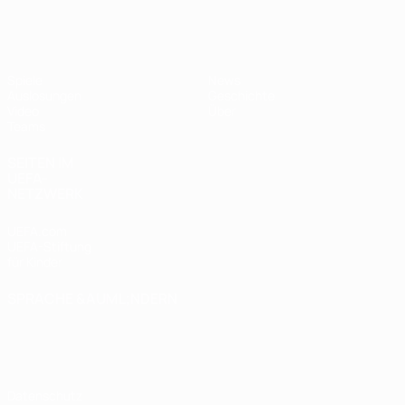
UEFA U17-EM Frauen
Spiele
News
Auslosungen
Geschichte
Video
Über
Teams
SEITEN IM
UEFA-
NETZWERK
UEFA.com
UEFA-Stiftung
für Kinder
SPRACHE &AUML;NDERN
Deutsch
English
Français
Deutsch
Русский
Español
Italiano
Português
Datenschutz