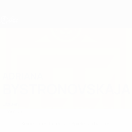
Direkt
zum
Hauptinhalt
UEFA U17-EM Frauen
ADRIANA
Adriana Bystronovskaja Stat.
BYSTRONOVSKAJA
Litauen
Überblick
Keine Daten für diesen Spieler vorhanden