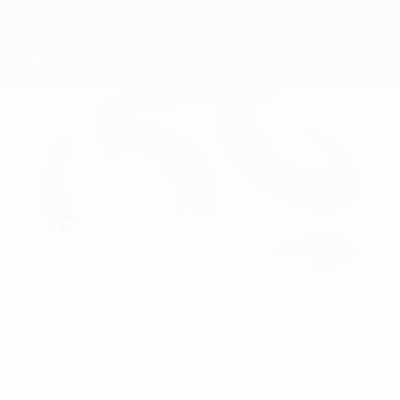
Direkt
zum
Hauptinhalt
UEFA U17-EM Frauen
NIKOLA
Nikola Gałuszka Stat.
GAŁUSZKA
Polen
Czarni
Überblick
Keine Daten für diesen Spieler vorhanden