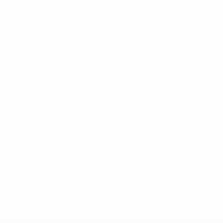
* Bis auf Weiteres ausgeschlossen. <a
href='https://de.uefa.com/insideuefa/mediaservices/medi
148df89ea5e1-8fa63590fb30-1000--fifa-uefa-
suspendieren-russische-vereine-und-
nationalmannschaft/'>Mehr hier</a>