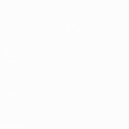
UEFA U17-EM Frauen
Spiele
News
Auslosungen
Geschichte
Video
Über
Teams
SEITEN IM
UEFA-
NETZWERK
UEFA.com
UEFA-Stiftung
für Kinder
SPRACHE &AUML;NDERN
Deutsch
English
Français
Deutsch
Русский
Español
Italiano
Português
Datenschutz