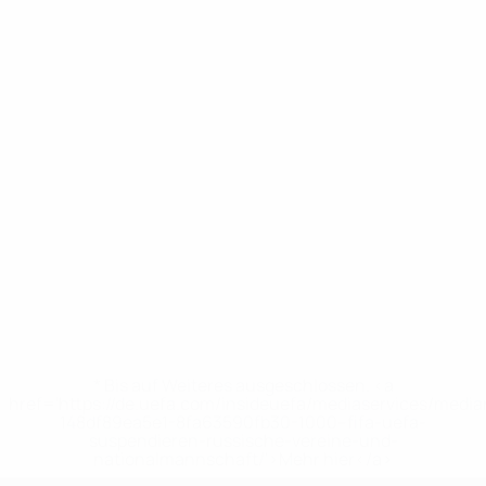
* Bis auf Weiteres ausgeschlossen. <a
href='https://de.uefa.com/insideuefa/mediaservices/medi
148df89ea5e1-8fa63590fb30-1000--fifa-uefa-
suspendieren-russische-vereine-und-
nationalmannschaft/'>Mehr hier</a>