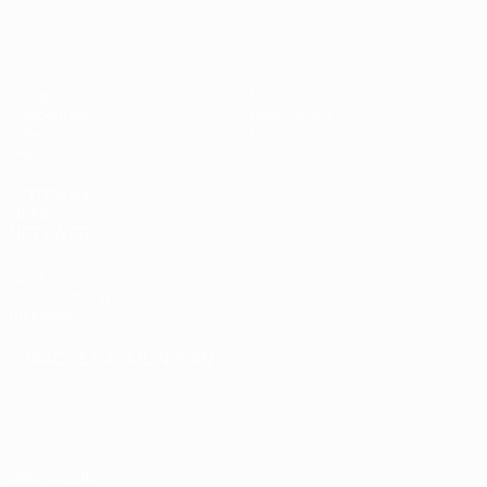
UEFA U17-EM Frauen
Spiele
News
Auslosungen
Geschichte
Video
Über
Teams
SEITEN IM
UEFA-
NETZWERK
UEFA.com
UEFA-Stiftung
für Kinder
SPRACHE &AUML;NDERN
Deutsch
English
Français
Deutsch
Русский
Español
Italiano
Português
Datenschutz