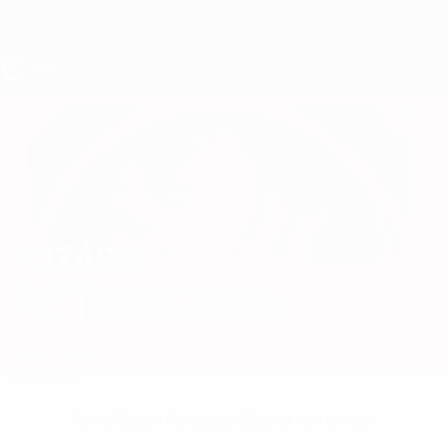
Direkt
zum
Hauptinhalt
UEFA U17-EM Frauen
ROZÁRIE
Rozárie Petráková Stat.
PETRÁKOVÁ
Tschechien
Überblick
Keine Daten für diesen Spieler vorhanden