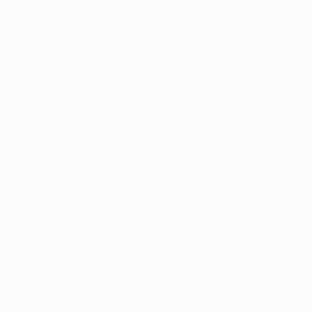
Spiele
Auslosungen
Video
Teams
SEITEN IM UEFA-NETZWERK
UEFA.com
UEFA-Stiftung für Kinder
SPRACHE &AUML;NDERN
Deutsch
English
Français
Deutsch
Русский
Español
Italiano
Datenschutz
Nutzungsbedingungen
Cookie-Politik
Datenschutzeinstellungen