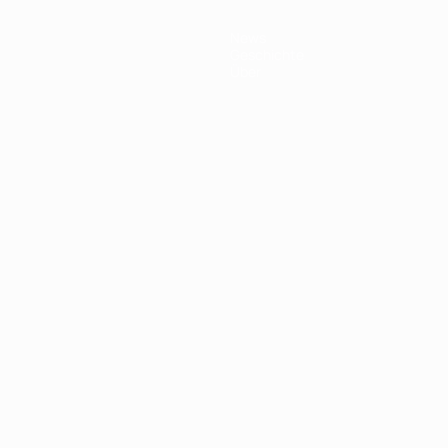
News
Geschichte
Über
Português