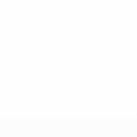
* Bis auf Weiteres ausgeschlossen. <a href='https://de.
UEFA U17-EM Frauen