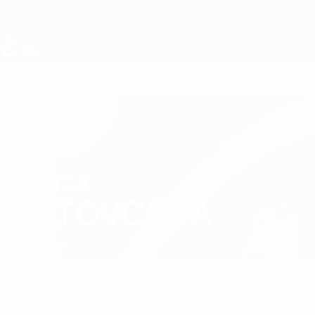
Direkt
zum
Hauptinhalt
UEFA U17-EM Frauen
TEREZA
Tereza Hotovcová Stat.
HOTOVCOVÁ
Tschechien
Überblick