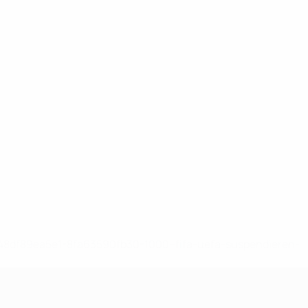
-148df89ea5e1-8fa63590fb30-1000--fifa-uefa-suspendieren-
>