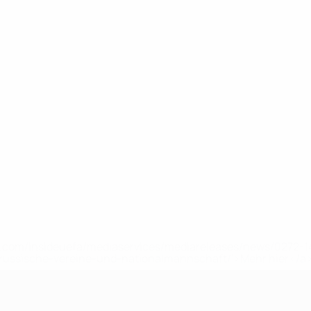
uefa.com/insideuefa/mediaservices/mediareleases/news/0272
russische-vereine-und-nationalmannschaft/'>Mehr hier</a