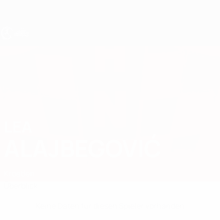
Direkt
zum
Hauptinhalt
UEFA U17-EM Frauen
LEA
Lea Alajbegović Stat.
ALAJBEGOVIĆ
Kroatien
Überblick
Keine Daten für diesen Spieler vorhanden