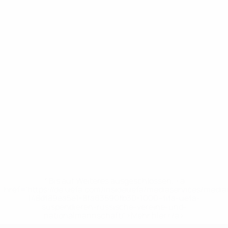
* Bis auf Weiteres ausgeschlossen. <a
href='https://de.uefa.com/insideuefa/mediaservices/medi
148df89ea5e1-8fa63590fb30-1000--fifa-uefa-
suspendieren-russische-vereine-und-
nationalmannschaft/'>Mehr hier</a>