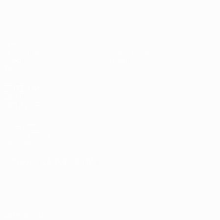
UEFA U17-EM Frauen
Spiele
News
Auslosungen
Geschichte
Video
Über
Teams
SEITEN IM
UEFA-
NETZWERK
UEFA.com
UEFA-Stiftung
für Kinder
SPRACHE &AUML;NDERN
Deutsch
English
Français
Deutsch
Русский
Español
Italiano
Português
Datenschutz