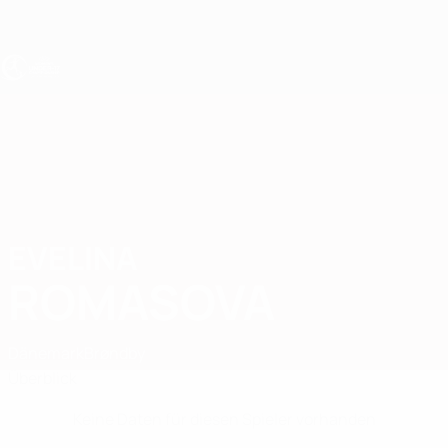
Direkt
zum
Hauptinhalt
UEFA U17-EM Frauen
EVELINA
Evelina Romasova Stat.
ROMASOVA
Dänemark
Brøndby
Überblick
Keine Daten für diesen Spieler vorhanden