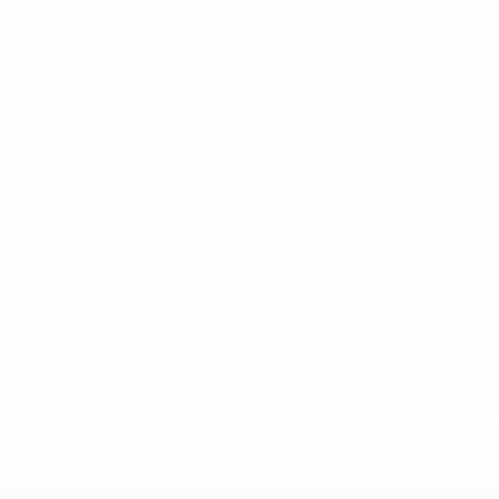
* Bis auf Weiteres ausgeschlossen. <a
href='https://de.uefa.com/insideuefa/mediaservices/medi
148df89ea5e1-8fa63590fb30-1000--fifa-uefa-
suspendieren-russische-vereine-und-
nationalmannschaft/'>Mehr hier</a>