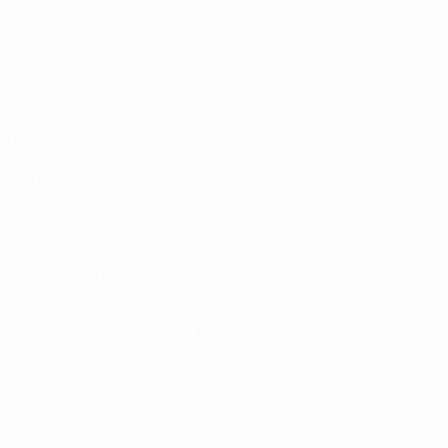
UEFA U17-EM Frauen
Spiele
News
Auslosungen
Geschichte
Video
Über
Teams
SEITEN IM
UEFA-
NETZWERK
UEFA.com
UEFA-Stiftung
für Kinder
SPRACHE &AUML;NDERN
Deutsch
English
Français
Deutsch
Русский
Español
Italiano
Português
Datenschutz