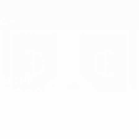
Direkt
zum
Hauptinhalt
UEFA U17-EM Frauen
ELENA
Elena Popov Stat.
POPOV
Serbien
Überblick
Keine Daten für diesen Spieler vorhanden