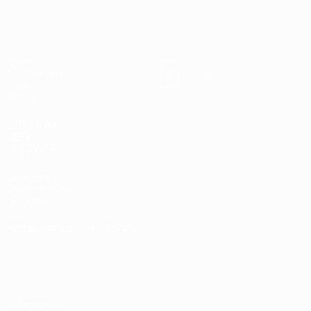
UEFA U17-EM Frauen
Spiele
News
Auslosungen
Geschichte
Video
Über
Teams
SEITEN IM
UEFA-
NETZWERK
UEFA.com
UEFA-Stiftung
für Kinder
SPRACHE &AUML;NDERN
Deutsch
English
Français
Deutsch
Русский
Español
Italiano
Português
Datenschutz