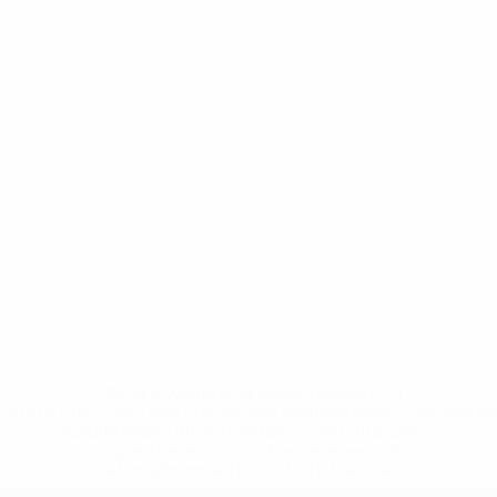
* Bis auf Weiteres ausgeschlossen. <a
href='https://de.uefa.com/insideuefa/mediaservices/medi
148df89ea5e1-8fa63590fb30-1000--fifa-uefa-
suspendieren-russische-vereine-und-
nationalmannschaft/'>Mehr hier</a>