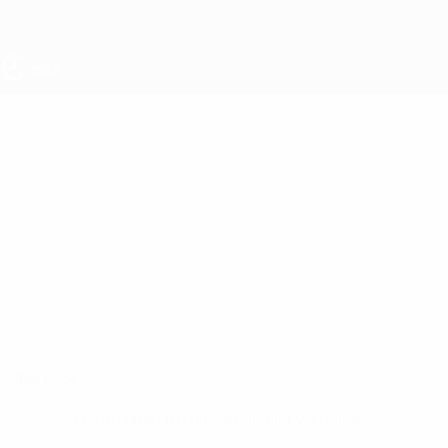
Direkt
zum
Hauptinhalt
UEFA U17-EM Frauen
ANIKA
Anika Petrović Stat.
PETROVIĆ
Überblick
Keine Daten für diesen Spieler vorhanden