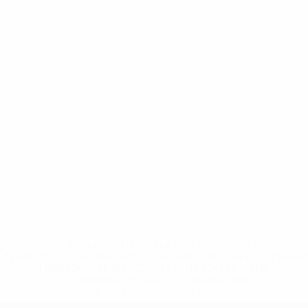
* Bis auf Weiteres ausgeschlossen. <a
href='https://de.uefa.com/insideuefa/mediaservices/medi
148df89ea5e1-8fa63590fb30-1000--fifa-uefa-
suspendieren-russische-vereine-und-
nationalmannschaft/'>Mehr hier</a>