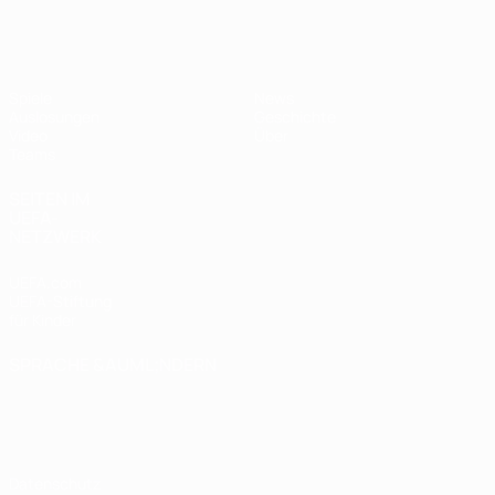
UEFA U17-EM Frauen
Spiele
News
Auslosungen
Geschichte
Video
Über
Teams
SEITEN IM
UEFA-
NETZWERK
UEFA.com
UEFA-Stiftung
für Kinder
SPRACHE &AUML;NDERN
Deutsch
English
Français
Deutsch
Русский
Español
Italiano
Português
Datenschutz