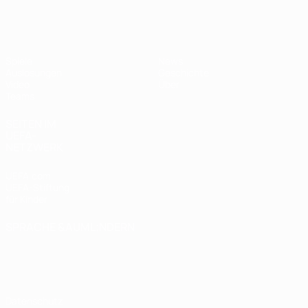
UEFA U17-EM Frauen
Spiele
News
Auslosungen
Geschichte
Video
Über
Teams
SEITEN IM
UEFA-
NETZWERK
UEFA.com
UEFA-Stiftung
für Kinder
SPRACHE &AUML;NDERN
Deutsch
English
Français
Deutsch
Русский
Español
Italiano
Português
Datenschutz