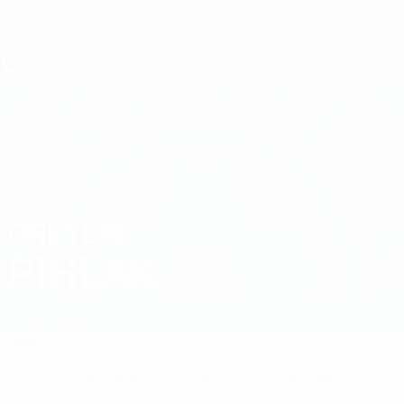
Direkt
zum
Hauptinhalt
UEFA U17-EM Frauen
GRETLIN
Gretlin Pihlak Stat.
PIHLAK
Estland
Flora
Überblick
Keine Daten für diesen Spieler vorhanden