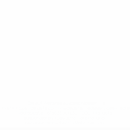
* Bis auf Weiteres ausgeschlossen. <a
href='https://de.uefa.com/insideuefa/mediaservices/medi
148df89ea5e1-8fa63590fb30-1000--fifa-uefa-
suspendieren-russische-vereine-und-
nationalmannschaft/'>Mehr hier</a>