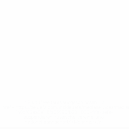
* Bis auf Weiteres ausgeschlossen. <a
href='https://de.uefa.com/insideuefa/mediaservices/medi
148df89ea5e1-8fa63590fb30-1000--fifa-uefa-
suspendieren-russische-vereine-und-
nationalmannschaft/'>Mehr hier</a>