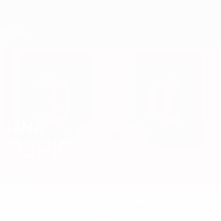
Direkt
zum
Hauptinhalt
UEFA U17-EM Frauen
JANA
Jana Topić Stat.
TOPIĆ
Serbien
Überblick
Keine Daten für diesen Spieler vorhanden