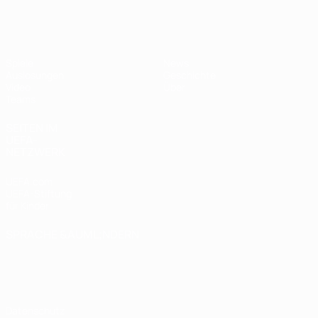
UEFA U17-EM Frauen
Spiele
News
Auslosungen
Geschichte
Video
Über
Teams
SEITEN IM
UEFA-
NETZWERK
UEFA.com
UEFA-Stiftung
für Kinder
SPRACHE &AUML;NDERN
Deutsch
English
Français
Deutsch
Русский
Español
Italiano
Português
Datenschutz