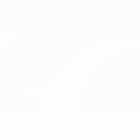
Direkt
zum
Hauptinhalt
UEFA U17-EM Frauen
ELA
Ela Tong Stat.
TONG
Türkei
Überblick