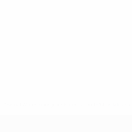
* Bis auf Weiteres ausgeschlossen. <a href='https://de.
UEFA U17-EM Frauen