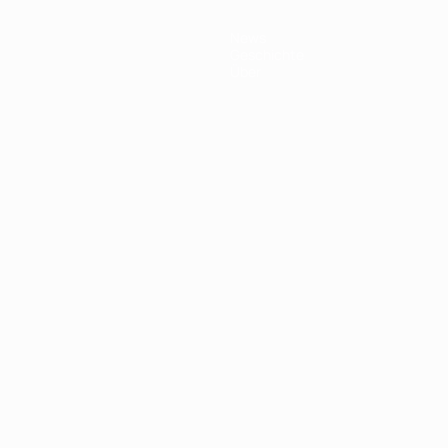
News
Geschichte
Über
Português