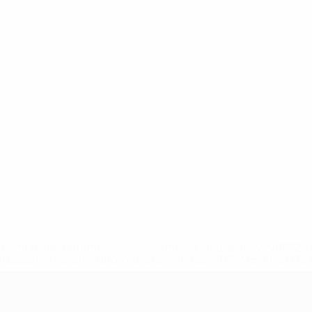
uefa.com/insideuefa/mediaservices/mediareleases/news/0272
russische-vereine-und-nationalmannschaft/'>Mehr hier</a