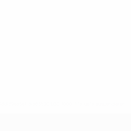
-148df89ea5e1-8fa63590fb30-1000--fifa-uefa-suspendieren-
>