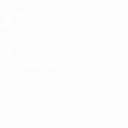
Spiele
Auslosungen
Video
Teams
SEITEN IM UEFA-NETZWERK
UEFA.com
UEFA-Stiftung für Kinder
SPRACHE &AUML;NDERN
Deutsch
English
Français
Deutsch
Русский
Español
Italiano
Datenschutz
Nutzungsbedingungen
Cookie-Politik
Datenschutzeinstellungen