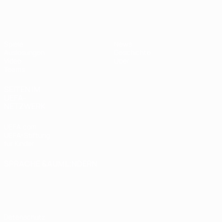
UEFA U17-EM Frauen
Spiele
News
Auslosungen
Geschichte
Video
Über
Teams
SEITEN IM
UEFA-
NETZWERK
UEFA.com
UEFA-Stiftung
für Kinder
SPRACHE &AUML;NDERN
Deutsch
English
Français
Deutsch
Русский
Español
Italiano
Português
Datenschutz