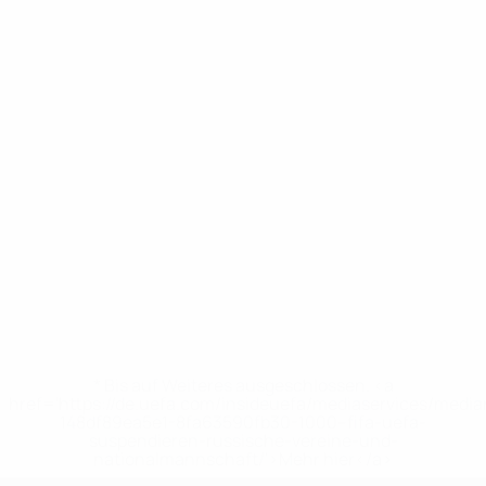
* Bis auf Weiteres ausgeschlossen. <a
href='https://de.uefa.com/insideuefa/mediaservices/medi
148df89ea5e1-8fa63590fb30-1000--fifa-uefa-
suspendieren-russische-vereine-und-
nationalmannschaft/'>Mehr hier</a>