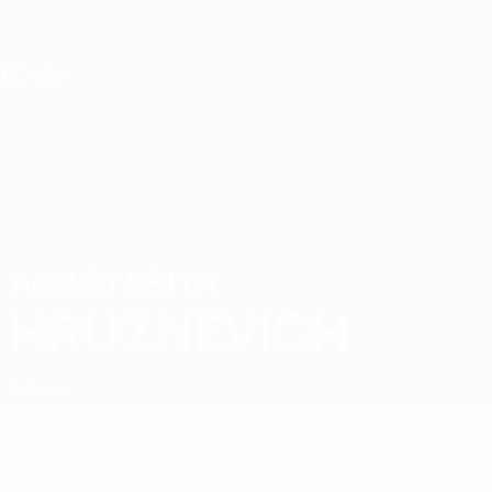
Direkt
zum
Hauptinhalt
UEFA U17-EM Frauen
ANASTASIYA
Anastasiya Hruznevich Stat.
HRUZNEVICH
Belarus
Überblick
Keine Daten für diesen Spieler vorhanden