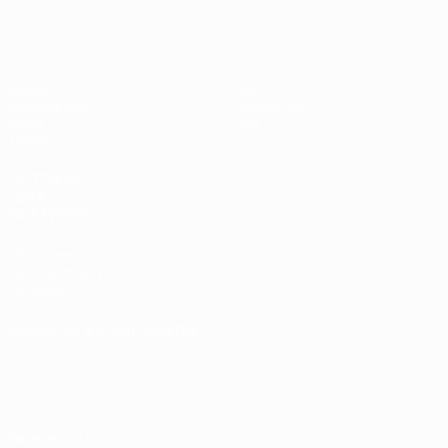
UEFA U17-EM Frauen
Spiele
News
Auslosungen
Geschichte
Video
Über
Teams
SEITEN IM
UEFA-
NETZWERK
UEFA.com
UEFA-Stiftung
für Kinder
SPRACHE &AUML;NDERN
Deutsch
English
Français
Deutsch
Русский
Español
Italiano
Português
Datenschutz