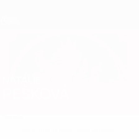
Direkt
zum
Hauptinhalt
UEFA U17-EM Frauen
NATÁLIE
Natálie Pešková Stat.
PEŠKOVÁ
Tschechien
Überblick
Keine Daten für diesen Spieler vorhanden