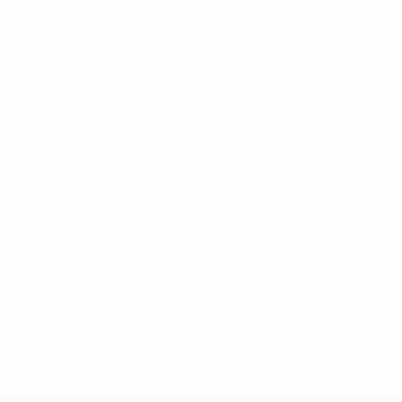
* Bis auf Weiteres ausgeschlossen. <a
href='https://de.uefa.com/insideuefa/mediaservices/medi
148df89ea5e1-8fa63590fb30-1000--fifa-uefa-
suspendieren-russische-vereine-und-
nationalmannschaft/'>Mehr hier</a>