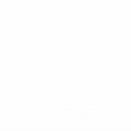
* Bis auf Weiteres ausgeschlossen. <a
href='https://de.uefa.com/insideuefa/mediaservices/medi
148df89ea5e1-8fa63590fb30-1000--fifa-uefa-
suspendieren-russische-vereine-und-
nationalmannschaft/'>Mehr hier</a>