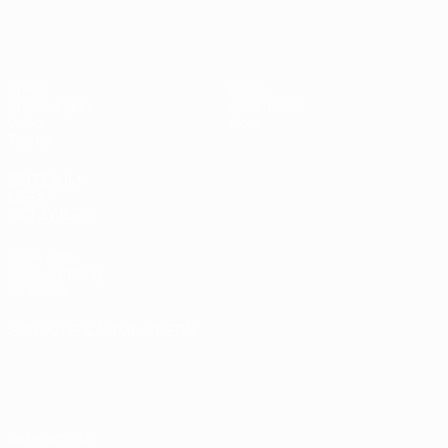
UEFA U17-EM Frauen
Spiele
News
Auslosungen
Geschichte
Video
Über
Teams
SEITEN IM
UEFA-
NETZWERK
UEFA.com
UEFA-Stiftung
für Kinder
SPRACHE &AUML;NDERN
Deutsch
English
Français
Deutsch
Русский
Español
Italiano
Português
Datenschutz