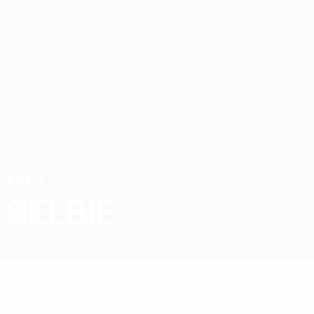
Direkt
zum
Hauptinhalt
UEFA U17-EM Frauen
MIA
Mia Selbie Stat.
SELBIE
Schottland
Überblick
Keine Daten für diesen Spieler vorhanden