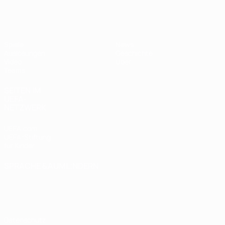
UEFA U17-EM Frauen
Spiele
News
Auslosungen
Geschichte
Video
Über
Teams
SEITEN IM
UEFA-
NETZWERK
UEFA.com
UEFA-Stiftung
für Kinder
SPRACHE &AUML;NDERN
Deutsch
English
Français
Deutsch
Русский
Español
Italiano
Português
Datenschutz