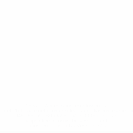
* Bis auf Weiteres ausgeschlossen. <a
href='https://de.uefa.com/insideuefa/mediaservices/medi
148df89ea5e1-8fa63590fb30-1000--fifa-uefa-
suspendieren-russische-vereine-und-
nationalmannschaft/'>Mehr hier</a>