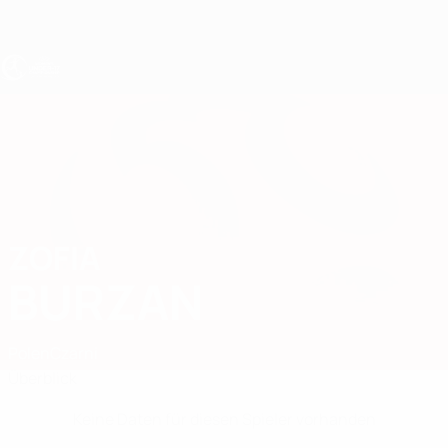
Direkt
zum
Hauptinhalt
UEFA U17-EM Frauen
ZOFIA
Zofia Burzan Stat.
BURZAN
Polen
Czarni
Überblick
Keine Daten für diesen Spieler vorhanden